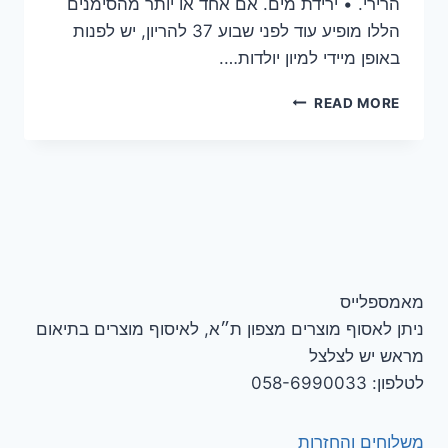
הרירי. • ירידת מים. אם אחד או יותר מהסימנים
הללו מופיע עוד לפני שבוע 37 להריון, יש לפנות
באופן מיידי למיון יולדות….
קורס
READ MORE
הכנה
ללידה
מאמספלייס
ניתן לאסוף מוצרים מצפון ת״א, לאיסוף מוצרים בתיאום
מראש יש לצלצל
לטלפון: 058-6990033
משלוחים והחזרות