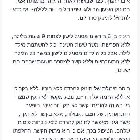
איברי הגוף. כ12 שבועות לאחר הלידה, מתפתח אצל
התינוק השעון הביולוגי שמבדיל בין יום ללילה- ואז כדאי
להנחיל לתינוק סדר יום.
תינוק בן 6 חודשים מסוגל לישון לפחות 9 שעות בלילה,
ללא הפרעות. משך שעות השינה יכול להשתנות מילד
לילד. אבל כל הילדים מסוגלים לישון במשך כל הלילה
ללא התעוררויות וללא קשר למספר השעות שבהם הם
ישנים.
חוסר היכולת של תינוק להרדם ללא הוריו, ללא בקבוק
או ללא הרמה על הידיים, נובע מקשר לא תקין שנוצר
בין השינה להורים. קשר לא תקין זה איננו תופעה
התנהגותית של הצבת גבולות, אלא בקשר לא תקין,
אשר אינו מאפשר לתינוק להרדם ללא נוכחות פיסית
שלהם. הטיפול בכך, אם כן הוא ניתוק הקשר. החלפתו
בקשר חלופי ותקין שישרת את שני הצדדים.