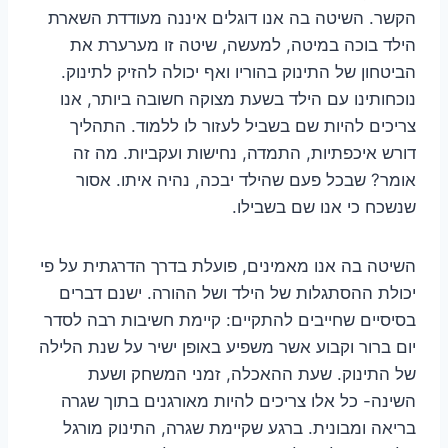
הקשר. השיטה בה אנו דוגלים איננה מעודדת השארת
הילד בוכה במיטה, למעשה, שיטה זו מערערת את
הביטחון של התינוק בהוריו ואף יכולה להזיק לתינוק.
נוכחותינו עם הילד בשעת מצוקה חשובה ביותר, אנו
צריכים להיות שם בשביל לעזור לו ללמוד. התהליך
דורש איכפתיות, התמדה, נחישות ועקביות. מה זה
אומר? שבכל פעם שהילד יבכה, נהיה איתו. אסור
שנשכח כי אנו שם בשבילו.
השיטה בה אנו מאמינים, פועלת בדרך הדרגתית על פי
יכולת ההסתגלות של הילד ושל ההורה. ישנם דברים
בסיסיים שחייבים להתקיים: קיימת חשיבות רבה לסדר
יום ברור וקבוע אשר משפיע באופן ישיר על שנת הלילה
של התינוק. שעת ההאכלה, זמני המשחק ושעת
השינה- כל אלו צריכים להיות מאורגנים בתוך שגרה
בריאה ומבונית. ברגע שקיימת שגרה, התינוק מורגל